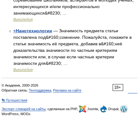
соревнование школьников, аспирантов и молодых учёных,
интересующихся и/или профессионально
занимающихся&#8230; …
Википедия
«Нанотехнологии
— Значимость предмета статьи
4
поставлена под&#160;сомнение. Пожалуйста, покажите в
статье значимость её предмета, добавив в&#160;неё
доказательства значимости по частным критериям
значимости или, в случае если частные критерии
значимости для&#8230; …
Википедия
© Академик, 2000-2026
18+
Обратная связь:
Техподдержка
,
Реклама на сайте
👣 Путешествия
Экспорт словарей на сайты
, сделанные на PHP,
Joomla,
Drupal,
WordPress, MODx.